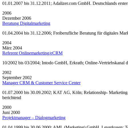
01.01.2007 bis 31.12.2011; Adalizer.com GmbH. Deutschlands erster
2006
Dezember 2006
Beratung Digitalmarketing
01.04.2004 bis 31.12.2006; Freiberufliche Beratung für digitales Mark
2004
März 2004
Referent Onlinemarketing/eCRM
10/2002 bis 03/2004; Intodo GmbH, Erkrath; Online-Vertriebskanal 
2002
September 2002
Manager CRM & Customer Service Center
01.07.2000 bis 30.09.2002; KAT AG, Köln; Relationship- Marketing- 
berichtend
2000
Juni 2000
Projektmanager – Dialogmarketing
01.04.1999 bis 30.06.2000; AML (Marketing) GmbH, Leverkusen; Tei