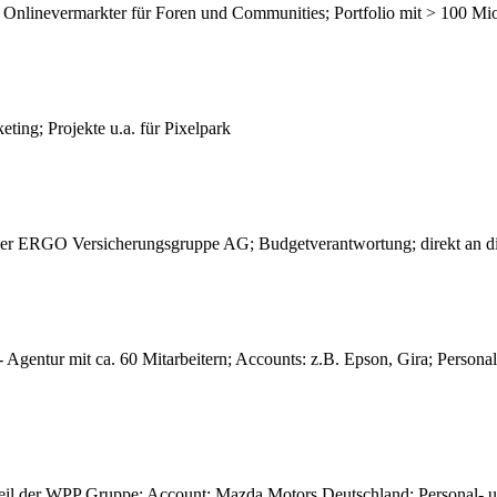
 Onlinevermarkter für Foren und Communities; Portfolio mit > 100 Mi
eting; Projekte u.a. für Pixelpark
der ERGO Versicherungsgruppe AG; Budgetverantwortung; direkt an di
Agentur mit ca. 60 Mitarbeitern; Accounts: z.B. Epson, Gira; Persona
l der WPP Gruppe; Account: Mazda Motors Deutschland; Personal- und